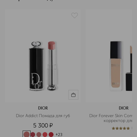
текстура
кремовая
эффект
SPF-защита, матовый, выравнивание, сужение пор
артикул
C023500022
DIOR
DIOR
Dior Addict Помада для губ
Dior Forever Skin Corre
корректор для л
5 300
¤
(
1
)
5
из
5
1
+
23