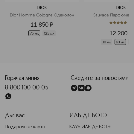
DIOR
DIOR
Dior Homme Cologne Одеколон
Sauvage Парфюмерн
(
1
)
11 850
¤
5
из
5
1
12 200
¤
75 мл
125 мл
30 мл
60 мл
10
<p class="MsoNormal"><span style="font-size: 12.0pt; line
Горячая линия
Следите за новостями
8-800-100-00-05
Для вас
ИЛЬ ДЕ БОТЭ
Подарочные карты
КЛУБ ИЛЬ ДЕ БОТЭ