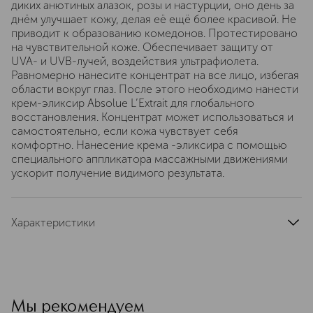
диких анютиных алазок, розы и настурции, оно день за
днём улучшает кожу, делая её ещё более красивой. Не
приводит к образованию комедонов. Протестировано
на чувствительной коже. Обеспечивает защиту от
UVA- и UVB-лучей, воздействия ультрафиолета.
Равномерно нанесите концентрат на все лицо, избегая
области вокруг глаз. После этого необходимо нанести
крем-эликсир Absolue L’Extrait для глобального
восстановления. Концентрат может использоваться и
самостоятельно, если кожа чувствует себя
комфортно. Нанесение крема -эликсира с помощью
специального аппликатора массажными движениями
ускорит получение видимого результата.
Характеристики
область применения
лицо
тип кожи
для всех типов
тип продукта
тональный крем
цвет
светло-розовый
Мы рекомендуем