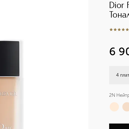
Dior
Тона
5
из
5
3
6 9
4 пла
2N Нейт