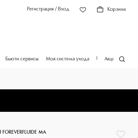
Регистрация / Вход
Корзина
Бьюти-сервисы
Моя система ухода
Акции
Театр
N FOREVERFLUIDE MA