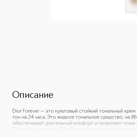
Описание
Dior Forever — это культовый стойкий тональный кре
тон на 24 часа. Это жидкое тональное средство, на 
обеспечивает длительный комфорт и позволяет коже д
Тональное средство Dior Forever, прошедшее испытани
влажности, создаёт естественное матовое покрытие б