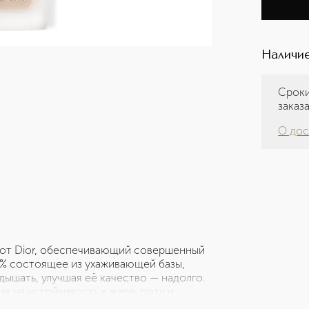
Наличие
Сроки
заказ
О дос
м от Dior, обеспечивающий совершенный
86% состоящее из ухаживающей базы,
ышать, улучшая её качество — надолго.
я на устойчивость к жаре, поту и
ез блеска с утра до вечера. Оно