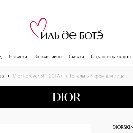
д
Новинки
Эксклюзивно
Скидки
Подарочные карты
ва
•
Dior Forever SPF 20PA+++ Тональный крем для лица
DIORSKI