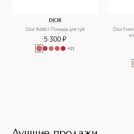
DIOR
Dior Addict Помада для губ
Dior Fore
ко
5 300
¤
+
23
Лучшие продажи