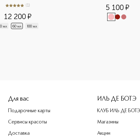
(
1
)
5 100
¤
5
из
5
1
12 200
¤
0 мл
60 мл
100 мл
-height: 107%; color: #00b0f0;">Dior Forever SPF 20PA+++ Т
Для вас
ИЛЬ ДЕ БОТЭ
Подарочные карты
КЛУБ ИЛЬ ДЕ БОТ
Сервисы красоты
Магазины
Доставка
Акции