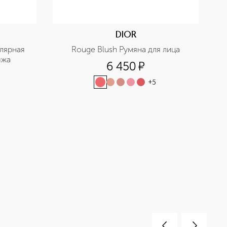
DIOR
лярная 
Rouge Blush Румяна для лица
яжа
6 450
¤
+
5