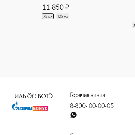
11 850
¤
75 мл
125 мл
3
<p class="MsoNormal"><span style="font-size: 12.0pt; line
Горячая линия
8-800-100-00-05