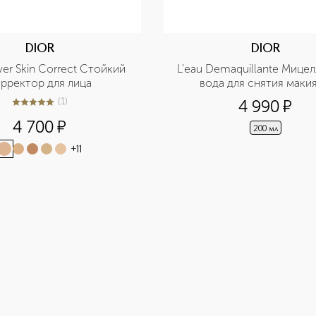
DIOR
DIOR
ver Skin Correct Стойкий 
L'eau Demaquillante Мицел
рректор для лица
вода для снятия маки
(
1
)
4 990
¤
5
из
5
1
4 700
¤
200 мл
+
11