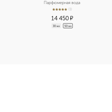
Парфюмерная вода
(
1
)
5
из
5
1
14 450
¤
30 мл
50 мл
ональный крем для лица приобретайте в нашем интернет-мага
Э