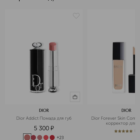
текстура
кремовая
эффект
SPF-защита, матовый, выравнивание, сужение пор
артикул
C023500002
DIOR
DIOR
Dior Addict Помада для губ
Dior Forever Skin Corre
корректор для л
5 300
¤
(
1
)
5
из
5
1
+
23