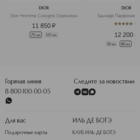
DIOR
DIOR
Dior Homme Cologne Одеколон
Sauvage Парфюмерн
(
1
)
11 850
¤
5
из
5
1
12 200
¤
75 мл
125 мл
30 мл
60 мл
10
<p class="MsoNormal"><span style="font-size: 12.0pt; line
Горячая линия
Следите за новостями
8-800-100-00-05
Для вас
ИЛЬ ДЕ БОТЭ
Подарочные карты
КЛУБ ИЛЬ ДЕ БОТЭ