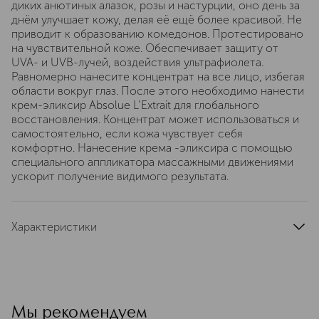
диких анютиных алазок, розы и настурции, оно день за
днём улучшает кожу, делая её ещё более красивой. Не
приводит к образованию комедонов. Протестировано
на чувствительной коже. Обеспечивает защиту от
UVA- и UVB-лучей, воздействия ультрафиолета.
Равномерно нанесите концентрат на все лицо, избегая
области вокруг глаз. После этого необходимо нанести
крем-эликсир Absolue L’Extrait для глобального
восстановления. Концентрат может использоваться и
самостоятельно, если кожа чувствует себя
комфортно. Нанесение крема -эликсира с помощью
специального аппликатора массажными движениями
ускорит получение видимого результата.
Характеристики
область применения
лицо
тип кожи
для всех типов
тип продукта
тональный крем
цвет
светло-розовый
Мы рекомендуем