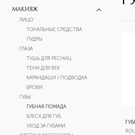
Г
ЖЕНСКАЯ ПАРФЮМЕРИЯ
МАКИЯЖ
№5
ЛИЦО
COCO MADEMOISELLE
ТОНАЛЬНЫЕ СРЕДСТВА
CHANCE
ПУДРЫ
CHANCE EAU FRAÎCHE
ГЛАЗА
CHANCE EAU TENDRE
ТУШЬ ДЛЯ РЕСНИЦ
CHANCE EAU VIVE
ТЕНИ ДЛЯ ВЕК
COCO NOIR
КАРАНДАШИ / ПОДВОДКА
COCO
БРОВИ
ALLURE
ГУБЫ
ALLURE SENSUELLE
ГУБНАЯ ПОМАДА
№19
БЛЕСК ДЛЯ ГУБ
GABRIELLE
ГУ
УХОД ЗА ГУБАМИ
CRISTALLE
ROU