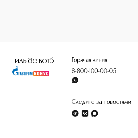
ПУДРЫ
LE LIFT
ГЛАЗА
HYDRA BEAUTY
ТУШЬ ДЛЯ РЕСНИЦ
LE GEL
ТЕНИ ДЛЯ ВЕК
УХОД ЗА ТЕЛОМ
КАРАНДАШИ / ПОДВОДКА
БРОВИ
Горячая линия
ГУБЫ
8-800-100-00-05
ГУБНАЯ ПОМАДА
БЛЕСК ДЛЯ ГУБ
УХОД ЗА ГУБАМИ
КИСТИ И АКСЕССУАРЫ
Следите за новостями