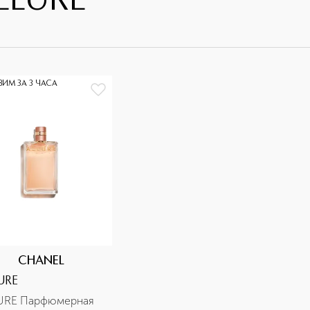
LLURE
ВИМ ЗА 3 ЧАСА
CHANEL
URE
URE Парфюмерная 