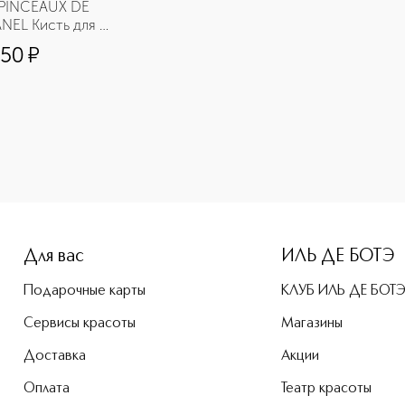
 PINCEAUX DE 
NEL Кисть для 
льного средства 
950
¤
00
Для вас
ИЛЬ ДЕ БОТЭ
Подарочные карты
КЛУБ ИЛЬ ДЕ БОТ
Сервисы красоты
Магазины
Доставка
Акции
Оплата
Театр красоты