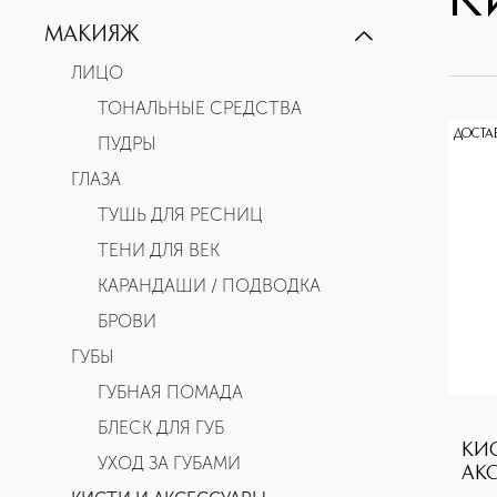
К
ЖЕНСКАЯ ПАРФЮМЕРИЯ
МАКИЯЖ
№5
ЛИЦО
COCO MADEMOISELLE
ТОНАЛЬНЫЕ СРЕДСТВА
CHANCE
ДОСТА
ПУДРЫ
CHANCE EAU FRAÎCHE
ГЛАЗА
CHANCE EAU TENDRE
ТУШЬ ДЛЯ РЕСНИЦ
CHANCE EAU VIVE
ТЕНИ ДЛЯ ВЕК
COCO NOIR
КАРАНДАШИ / ПОДВОДКА
COCO
БРОВИ
ALLURE
ГУБЫ
ALLURE SENSUELLE
ГУБНАЯ ПОМАДА
№19
БЛЕСК ДЛЯ ГУБ
GABRIELLE
КИ
УХОД ЗА ГУБАМИ
АК
CRISTALLE