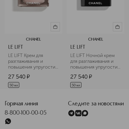
CHANEL
CHANEL
LE LIFT
LE LIFT
LE LIFT Крем для 
LE LIFT Ночной крем 
разглаживания и 
для разглаживания и 
повышения упругости 
повышения упругости 
кожи – насыщенная 
кожи
27 540
¤
27 540
¤
текстура
50 мл
50 мл
Горячая линия
Следите за новостями
8-800-100-00-05