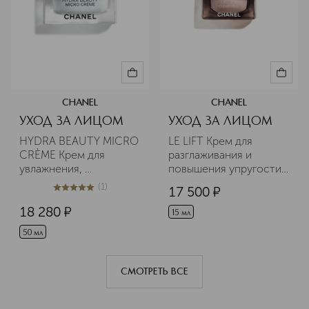
CHANEL
CHANEL
УХОД ЗА ЛИЦОМ
УХОД ЗА ЛИЦОМ
HYDRA BEAUTY MICRO 
LE LIFT Крем для 
CRÈME Крем для 
разглаживания и 
увлажнения, 
повышения упругости 
укрепления и 
кожи вокруг глаз
(
1
)
17 500
¤
5
из
5
1
повышения упругости 
кожи лица
18 280
¤
15 мл
50 мл
СМОТРЕТЬ ВСЕ