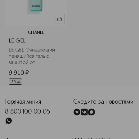
CHANEL
LE GEL
LE GEL Очищающий 
пенящийся гель с 
защитой от 
загрязнений 
9 910
¤
окружающей среды
150 мл
Горячая линия
Следите за новостями
8-800-100-00-05