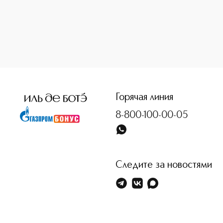
ПУДРЫ
LE LIFT
ГЛАЗА
HYDRA BEAUTY
ТУШЬ ДЛЯ РЕСНИЦ
LE GEL
ТЕНИ ДЛЯ ВЕК
УХОД ЗА ТЕЛОМ
КАРАНДАШИ / ПОДВОДКА
БРОВИ
Горячая линия
ГУБЫ
8-800-100-00-05
ГУБНАЯ ПОМАДА
БЛЕСК ДЛЯ ГУБ
УХОД ЗА ГУБАМИ
КИСТИ И АКСЕССУАРЫ
Следите за новостями