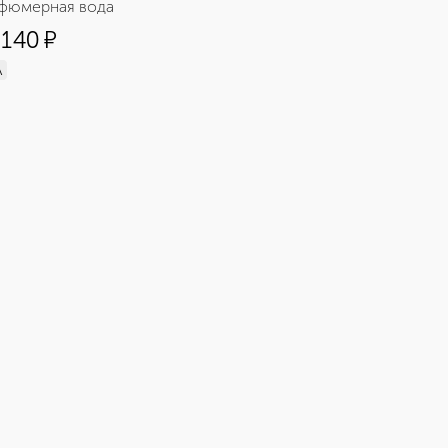
фюмерная вода
 140
¤
л