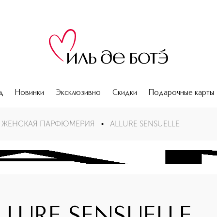
д
Новинки
Эксклюзивно
Скидки
Подарочные карты
ЖЕНСКАЯ ПАРФЮМЕРИЯ
•
ALLURE SENSUELLE
EL