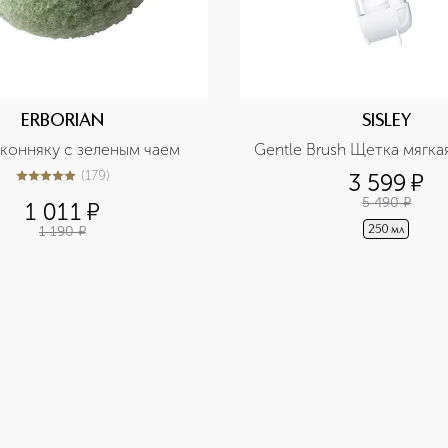
ERBORIAN
SISLEY
конняку с зеленым чаем
Gentle Brush Щетка мягка
(
179
)
3 599
¤
5
из
5
179
5 490
¤
1 011
¤
1 190
¤
250 мл