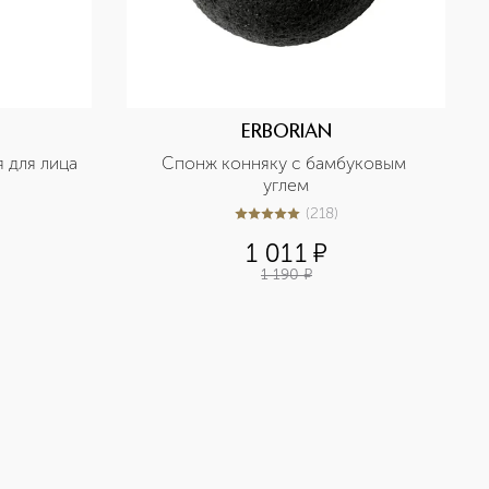
ERBORIAN
я для лица
Спонж конняку с бамбуковым 
углем
(
218
)
5
из
5
218
1 011
¤
1 190
¤