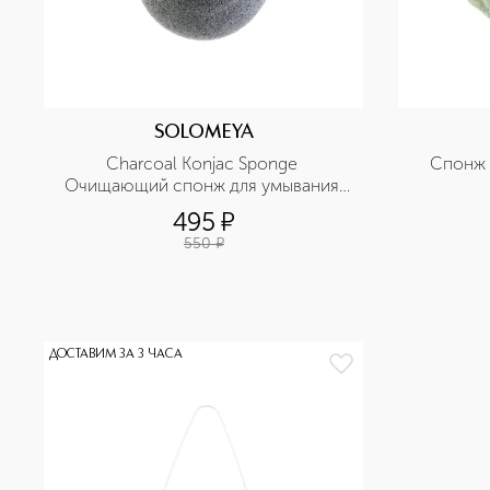
SOLOMEYA
Charcoal Konjac Sponge 
Спонж 
Очищающий спонж для умывания 
конняку с древесным углем
495
¤
550
¤
ДОСТАВИМ ЗА 3 ЧАСА