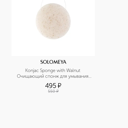
SOLOMEYA
Konjac Sponge with Walnut 
Очищающий спонж для умывания 
конняку с грецким орехом
495
¤
550
¤