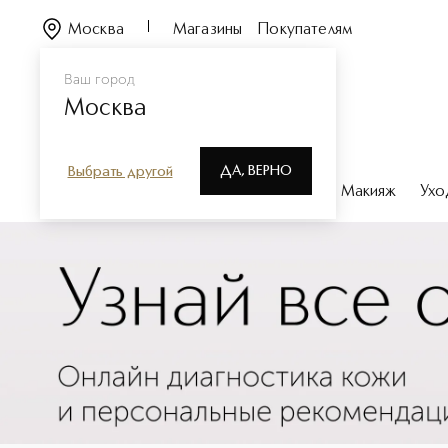
Москва
Магазины
Покупателям
Ваш город
Москва
ДА, ВЕРНО
Выбрать другой
Каталог
Бренды
Парфюмерия
Макияж
Ухо
Щетки и спонжи