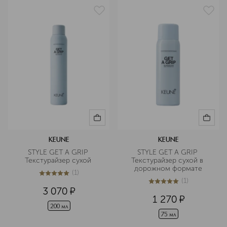
KEUNE
KEUNE
STYLE GET A GRIP 
STYLE GET A GRIP 
Текстурайзер сухой 
Текстурайзер сухой в 
дорожном формате
(
1
)
5
из
5
1
(
1
)
5
из
5
1
3 070
¤
1 270
¤
200 мл
75 мл