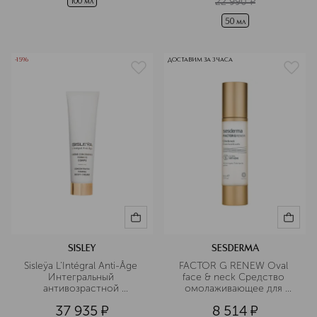
22 990
¤
100 мл
50 мл
-15%
ДОСТАВИМ ЗА 3 ЧАСА
SISLEY
SESDERMA
Sisleÿa L'Intégral Anti-Âge 
FACTOR G RENEW Oval 
Интегральный 
face & neck Средство 
антивозрастной 
омолаживающее для 
концентрированный крем 
овала лица и шеи
37 935
¤
8 514
¤
для упругости тела