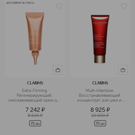
ДОСТАВИМ ЗА 3 ЧАСА
CLARINS
CLARINS
Extra-Firming 
Multi-Intensive 
Регенерирующий, 
Восстанавливающий 
омолаживающий крем для 
концентрат для шеи и 
шеи и декольте
декольте
7 242
¤
8 925
¤
8 520
¤
10 500
¤
75 мл
75 мл