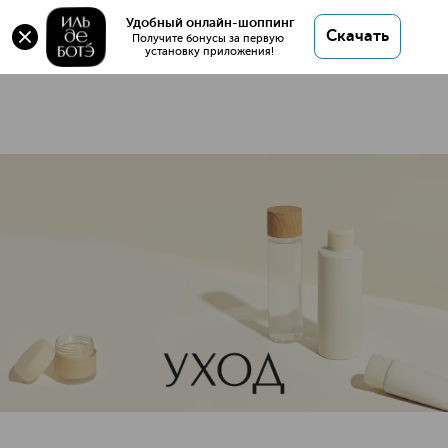
Антивозрастные средства
Удобный онлайн-шоппинг
Скачать
36 товаров
Получите бонусы за первую 
установку приложения!
Антивозрастные средства д