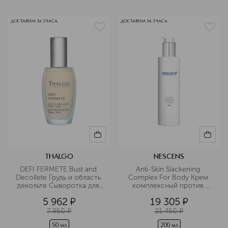
ДОСТАВИМ ЗА 3 ЧАСА
ДОСТАВИМ ЗА 3 ЧАСА
THALGO
NESCENS
DEFI FERMETE Bust and 
Anti-Skin Slackening 
Decollete Грудь и область 
Complex For Body Крем 
декольте Сыворотка для 
комплексный против 
бюста
дряблости кожи для тела
5 962
¤
19 305
¤
7 950
¤
21 450
¤
50 мл
200 мл