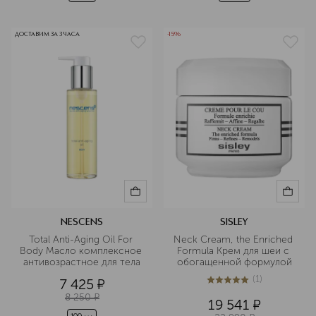
ДОСТАВИМ ЗА 3 ЧАСА
-15%
NESCENS
SISLEY
Total Anti-Aging Oil For 
Neck Cream, the Enriched 
Body Масло комплексное 
Formula Крем для шеи с 
антивозрастное для тела
обогащенной формулой
(
1
)
7 425
¤
5
из
5
1
8 250
¤
19 541
¤