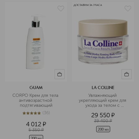
ДОСТАВИМ ЗА 3 ЧАСА
GUAM
LA COLLINE
CORPO Крем для тела 
Увлажняющий 
антивозрастной 
укрепляющий крем для 
подтягивающий
ухода за телом с 
клеточным комплексом
(
36
)
29 550
¤
5
из
5
36
39 400
¤
4 012
¤
5 350
¤
200 мл
200 мл