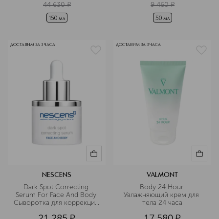
44 630
¤
9 460
¤
150 мл
50 мл
ДОСТАВИМ ЗА 3 ЧАСА
ДОСТАВИМ ЗА 3 ЧАСА
NESCENS
VALMONT
Dark Spot Correcting 
Body 24 Hour 
Serum For Face And Body 
Увлажняющий крем для 
Сыворотка для коррекции 
тела 24 часа
пигментных пятен для 
21 285
¤
17 580
¤
лица и тела