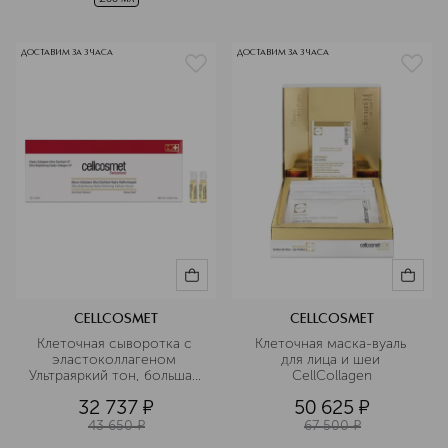
ДОСТАВИМ ЗА 3 ЧАСА
ДОСТАВИМ ЗА 3 ЧАСА
CELLCOSMET
CELLCOSMET
Клеточная сыворотка с 
Клеточная маска-вуаль 
эластоколлагеном 
для лица и шеи 
Ультраяркий тон, большая 
CellCollagen
упаковка
32 737
¤
50 625
¤
43 650
¤
67 500
¤