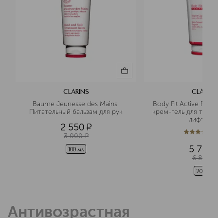
CLARINS
CLARINS
Baume Jeunesse des Mains 
Body Fit Active Раз
Питательный бальзам для рук
крем-гель для тела 
2 550
¤
(
3 000
¤
5
из
5
77
5 780
100 мл
6 800
¤
200 мл
Антивозрастная 