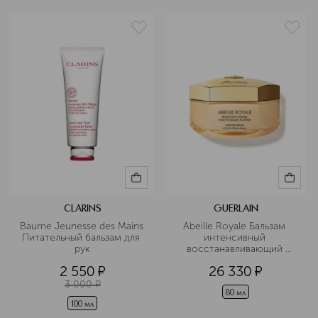
CLARINS
GUERLAIN
Baume Jeunesse des Mains 
Abeille Royale Бальзам 
Питательный бальзам для 
интенсивный 
рук
восстанавливающий 
омолаживающий
2 550
¤
26 330
¤
3 000
¤
80 мл
100 мл