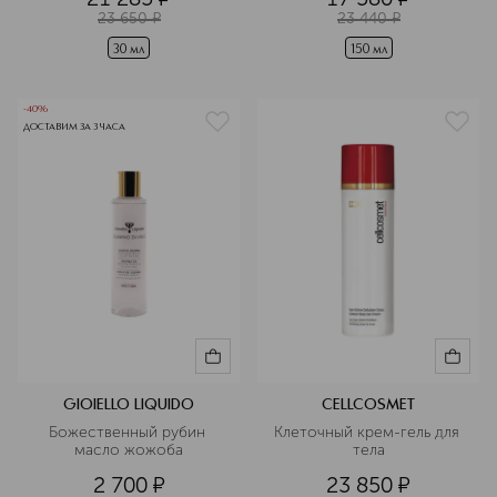
23 650
¤
23 440
¤
30 мл
150 мл
-40%
ДОСТАВИМ ЗА 3 ЧАСА
GIOIELLO LIQUIDO
CELLCOSMET
Божественный рубин 
Клеточный крем-гель для 
масло жожоба
тела
2 700
¤
23 850
¤