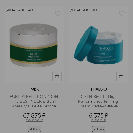
ДОСТАВИМ ЗА 3 ЧАСА
ДОСТАВИМ ЗА 3 ЧАСА
MBR
THALGO
PURE PERFECTION 100N 
DEFI FERMETE High 
THE BEST NECK & BUST 
Performance Firming 
Крем для шеи и бюста 
Cream Интенсивный 
Абсолютное 
подтягивающий крем для 
67 875
¤
6 375
¤
совершенство
тела
90 500
¤
8 500
¤
200 мл
200 мл