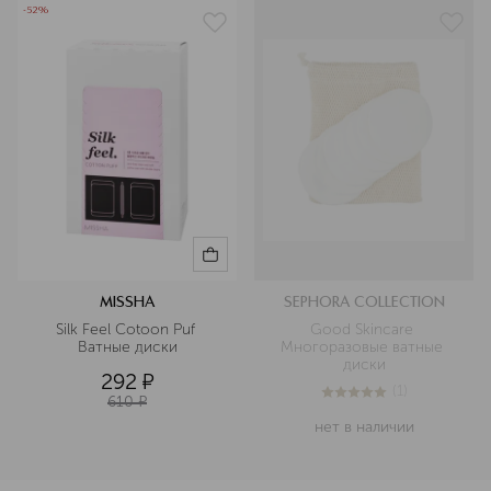
-52%
MISSHA
SEPHORA COLLECTION
Silk Feel Cotoon Puf 
Good Skincare 
Ватные диски
Многоразовые ватные 
диски
292
¤
(
1
)
610
¤
5
из
5
1
нет в наличии