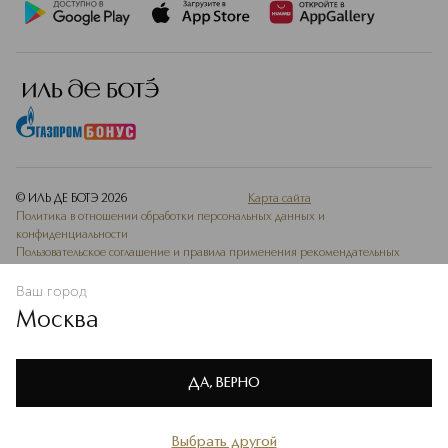
© ИЛЬ ДЕ БОТЭ
2026
Карта сайта
Политика в отношении обработки персональных данных и
конфиденциальности
Пользовательское соглашение и правила применения рекомендательных
технологий
Ваш город
Ведомость СОУТ
Москва
Мы используем cookie-файлы и сервисы веб-аналитики. Они
необходимы для улучшения работы сайта. Подробнее –
OK
в
Политике конфиденциальности
ДА, ВЕРНО
Выбрать другой