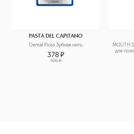
PASTA DEL CAPITANO
Dental Floss Зубная нить
MOUTH S
для пол
378
¤
без с
420
¤