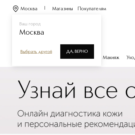
Москва
Магазины
Покупателям
Ваш город
Москва
ДА, ВЕРНО
Выбрать другой
Каталог
Бренды
Парфюмерия
Макияж
Ухо
Специальные средства дл