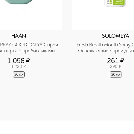
HAAN
SOLOMEYA
PRAY GOOD ON YA Спрей 
Fresh Breath Mouth Spray G
ости рта с пребиотиками 
Освежающий спрей для п
пирта Эвкалипт и мята
рта Зеленый чай
1 098
¤
261
¤
1 220
¤
290
¤
20 мл
20 мл