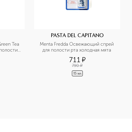
PASTA DEL CAPITANO
reen Tea 
Menta Fredda Освежающий спрей 
олости 
для полости рта холодная мята 
711
¤
790
¤
15 мл