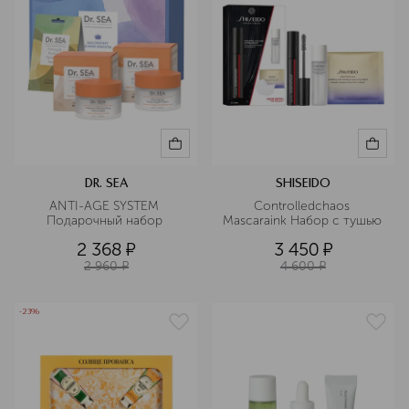
DR. SEA
SHISEIDO
ANTI-AGE SYSTEM 
Controlledchaos 
Подарочный набор 
Mascaraink Набор c тушью 
2 368
¤
3 450
¤
2 960
¤
4 600
¤
-23%