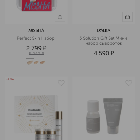
MISSHA
D'ALBA
Perfect Skin Набор 
5 Solution Gift Set Мини 
набор сывороток
2 799
¤
4 590
¤
5 240
¤
-25%