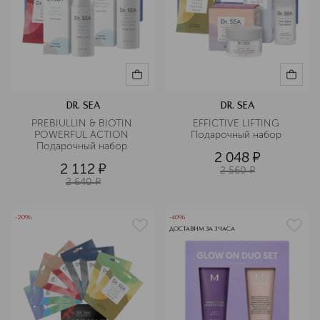
DR. SEA
DR. SEA
PREBIULLIN & BIOTIN 
EFFICTIVE LIFTING 
POWERFUL ACTION 
Подарочный набор 
Подарочный набор 
2 048
¤
2 112
¤
2 560
¤
2 640
¤
-20%
-40%
ДОСТАВИМ ЗА 3 ЧАСА