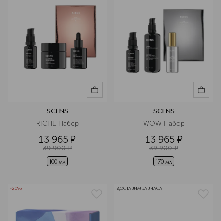
SCENS
SCENS
RICHE Набор
WOW Набор
13 965
¤
13 965
¤
39 900
¤
39 900
¤
100 мл
170 мл
-20%
ДОСТАВИМ ЗА 3 ЧАСА