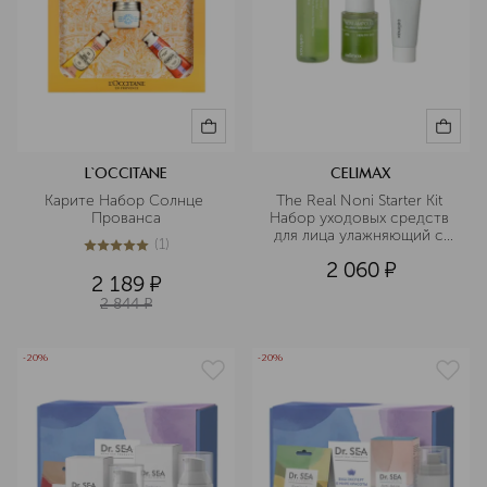
L`OCCITANE
CELIMAX
Карите Набор Солнце 
The Real Noni Starter Kit 
Прованса
Набор уходовых средств 
для лица улажняющий с 
(
1
)
экстрактом нони
5
из
5
1
2 060
¤
2 189
¤
2 844
¤
-20%
-20%