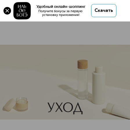
Наборы
Удобный онлайн-шоппинг
Скачать
71 товар
Получите бонусы за первую 
установку приложения!
Наборы ухода для лица