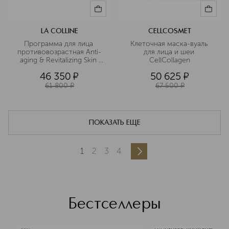
LA COLLINE
CELLCOSMET
Программа для лица 
Клеточная маска-вуаль 
противовозрастная Anti-
для лица и шеи 
aging & Revitalizing Skin 
CellCollagen
Ology
46 350
¤
50 625
¤
61 800
¤
67 500
¤
ПОКАЗАТЬ ЕЩЕ
1
2
3
4
Бестселлеры