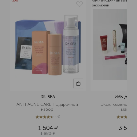
-20%
ЛИМИТИРОВАННЫЙ ВЫПУСК
ЭКСКЛЮЗИВ
DR. SEA
ИЛЬ ДЕ Б
ANTI ACNE CARE Подарочный 
Эксклюзивный бью
набор 
макияж
(
3
)
4.4
из
5
3
5
из
5
1
1 504
¤
3 500
1 880
¤