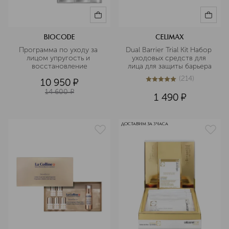
BIOCODE
CELIMAX
Программа по уходу за 
Dual Barrier Trial Kit Набор 
лицом упругость и 
уходовых средств для 
восстановление
лица для защиты барьера
(
214
)
10 950
¤
5
из
5
214
14 600
¤
1 490
¤
ДОСТАВИМ ЗА 3 ЧАСА