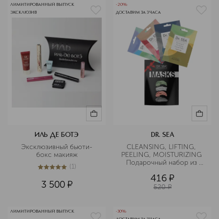
ЛИМИТИРОВАННЫЙ ВЫПУСК
-20%
ЭКСКЛЮЗИВ
ДОСТАВИМ ЗА 3 ЧАСА
ИЛЬ ДЕ БОТЭ
DR. SEA
Эксклюзивный бьюти-
CLEANSING, LIFTING, 
бокс макияж
PEELING, MOISTURIZING 
Подарочный набор из 
(
1
)
четырех масок
5
из
5
1
416
¤
3 500
¤
520
¤
ЛИМИТИРОВАННЫЙ ВЫПУСК
-30%