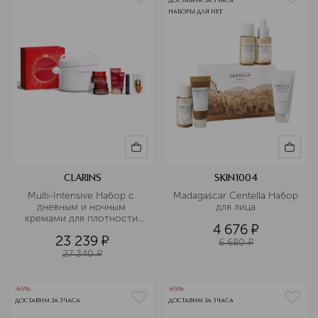
ДОСТАВИМ ЗА 3 ЧАСА
НАБОРЫ ДЛЯ НЕЕ
CLARINS
SKIN1004
Multi-Intensive Набор с 
Madagascar Centella Набор 
дневным и ночным 
для лица
кремами для плотности 
4 676
¤
кожи 
23 239
¤
6 680
¤
27 340
¤
-65%
-65%
ДОСТАВИМ ЗА 3 ЧАСА
ДОСТАВИМ ЗА 3 ЧАСА