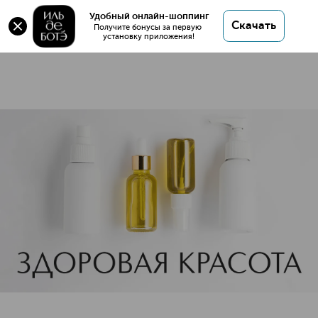
Макияж
Удобный онлайн-шоппинг
Скачать
2 товара
Получите бонусы за первую 
установку приложения!
Аптечная косметика для м