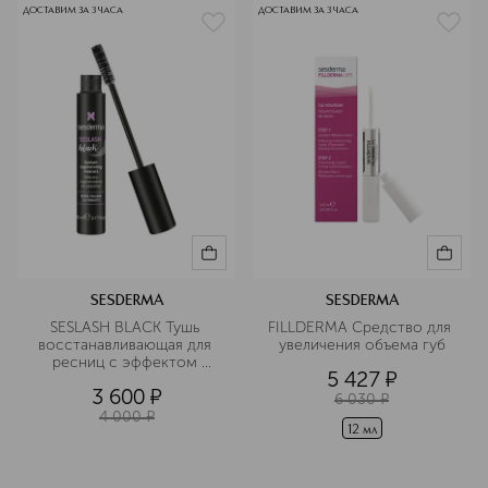
ДОСТАВИМ ЗА 3 ЧАСА
ДОСТАВИМ ЗА 3 ЧАСА
SESDERMA
SESDERMA
SESLASH BLACK Тушь 
FILLDERMA Средство для 
восстанавливающая для 
увеличения объема губ
ресниц с эффектом 
5 427
¤
объема и разделения 
3 600
¤
ресниц
6 030
¤
4 000
¤
12 мл