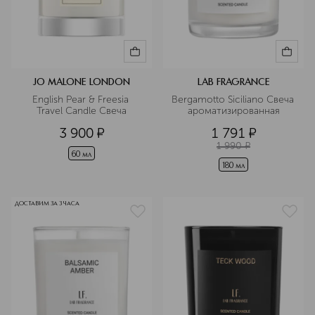
JO MALONE LONDON
LAB FRAGRANCE
English Pear & Freesia 
Bergamotto Siciliano Свеча 
Travel Candle Свеча
ароматизированная
3 900
¤
1 791
¤
1 990
¤
60 мл
180 мл
ДОСТАВИМ ЗА 3 ЧАСА