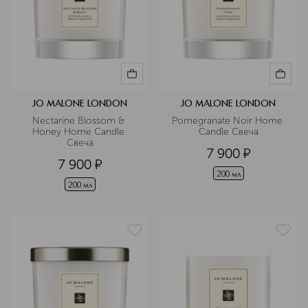
JO MALONE LONDON
JO MALONE LONDON
Nectarine Blossom & 
Pomegranate Noir Home 
Honey Home Candle 
Candle Свеча
Свеча
7 900
¤
7 900
¤
200 мл
200 мл