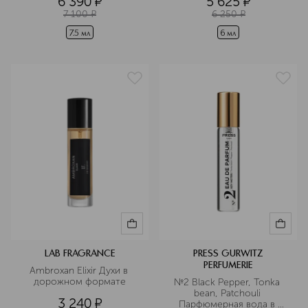
6 390
¤
5 625
¤
7 100
¤
6 250
¤
7.5 мл
6 мл
LAB FRAGRANCE
PRESS GURWITZ
PERFUMERIE
Ambroxan Elixir Духи в 
дорожном формате
№2 Black Pepper, Tonka 
bean, Patchouli 
3 240
¤
Парфюмерная вода в 