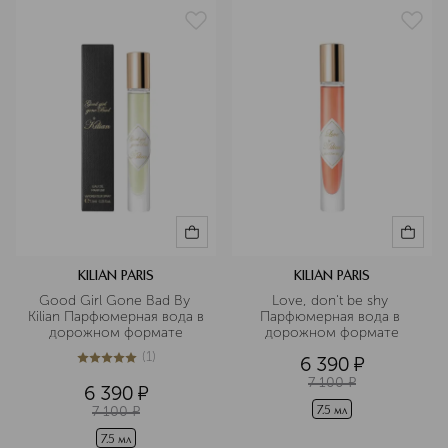
KILIAN PARIS
KILIAN PARIS
Good Girl Gone Bad By 
Love, don't be shy 
Kilian Парфюмерная вода в 
Парфюмерная вода в 
дорожном формате
дорожном формате
(
1
)
6 390
¤
5
из
5
1
7 100
¤
6 390
¤
7 100
¤
7.5 мл
7.5 мл