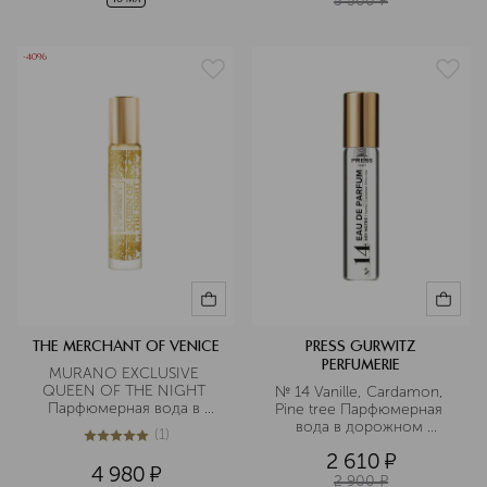
5 500
¤
-40%
THE MERCHANT OF VENICE
PRESS GURWITZ
PERFUMERIE
MURANO EXCLUSIVE 
QUEEN OF THE NIGHT 
№ 14 Vanille, Cardamon, 
Парфюмерная вода в 
Pine tree Парфюмерная 
дорожном формате
вода в дорожном 
(
1
)
формате
5
из
5
1
2 610
¤
4 980
¤
2 900
¤