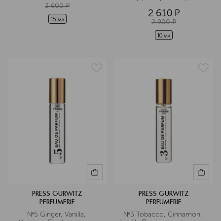
дорожном формате
3 600
¤
2 610
¤
15 мл
2 900
¤
10 мл
PRESS GURWITZ
PRESS GURWITZ
PERFUMERIE
PERFUMERIE
№5 Ginger, Vanilla, 
№3 Tobacco, Cinnamon, 