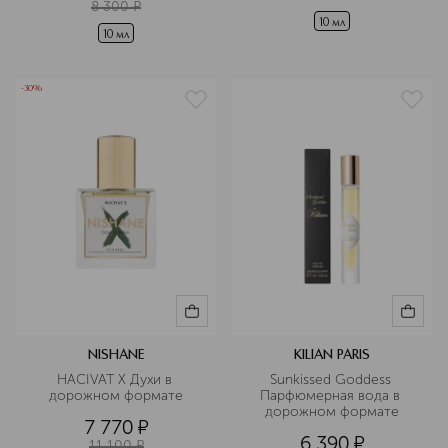
8 300
¤
10 мл
10 мл
-30%
NISHANE
KILIAN PARIS
HACIVAT Х Духи в 
Sunkissed Goddess 
дорожном формате
Парфюмерная вода в 
дорожном формате
7 770
¤
6 390
¤
11 100
¤