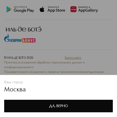
© ИЛЬ ДЕ БОТЭ
2026
Карта сайта
Политика в отношении обработки персональных данных и
конфиденциальности
Пользовательское соглашение и правила применения рекомендательных
технологий
Ваш город
Ведомость СОУТ
Москва
Мы используем cookie-файлы и сервисы веб-аналитики. Они
необходимы для улучшения работы сайта. Подробнее –
OK
в
Политике конфиденциальности
ДА, ВЕРНО