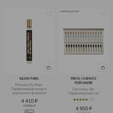
НАБОРЫ ДЛЯ НЕЕ
KILIAN PARIS
PRESS GURWITZ
PERFUMERIE
Princess By Kilian 
Парфюмерная вода в 
Discovery Set 
дорожном формате
Парфюмерный сет
(
15
)
4 410
¤
5
из
5
15
4 900
¤
4 950
¤
10 мл