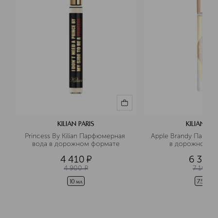
KILIAN PARIS
KILIAN PAR
Princess By Kilian Парфюмерная 
Apple Brandy Парфюм
вода в дорожном формате
в дорожном ф
4 410
¤
6 390
4 900
¤
7 100
¤
10 мл
7.5 мл