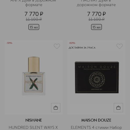
ANI Х Духи в дорожном 
HACIVAT Духи в 
формате
дорожном формате
7 770
¤
7 770
¤
11 100
¤
11 100
¤
15 мл
15 мл
-30%
-60%
ДОСТАВИМ ЗА 3 ЧАСА
NISHANE
MAISON DOUZE
HUNDRED SILENT WAYS X 
ELEMENTS 4 стихии Набор 