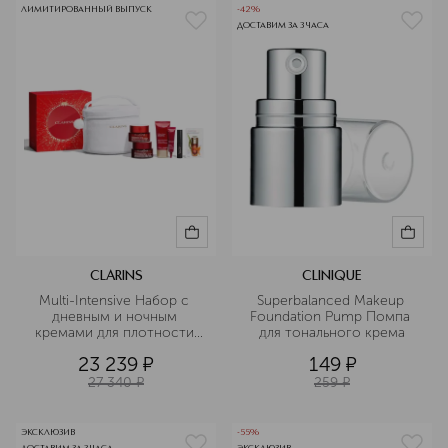
ЛИМИТИРОВАННЫЙ ВЫПУСК
-42%
ДОСТАВИМ ЗА 3 ЧАСА
CLARINS
CLINIQUE
Multi-Intensive Набор с 
Superbalanced Makeup 
дневным и ночным 
Foundation Pump Помпа 
кремами для плотности 
для тонального крема
кожи 
23 239
¤
149
¤
27 340
¤
259
¤
ЭКСКЛЮЗИВ
-55%