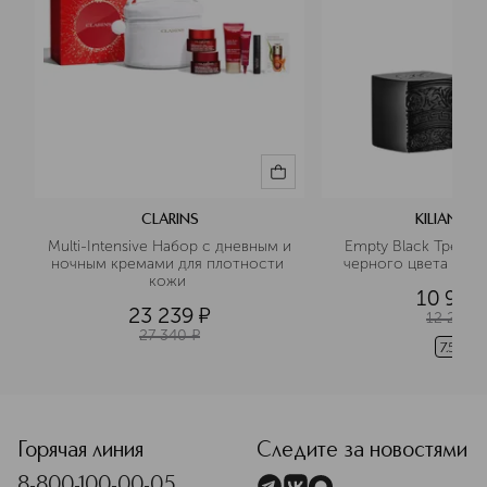
CLARINS
KILIAN PAR
Multi-Intensive Набор с дневным и 
Empty Black Тревел
ночным кремами для плотности 
черного цвета с пу
кожи 
10 980
23 239
¤
12 200
27 340
¤
7.5 мл
Горячая линия
Следите за новостями
8-800-100-00-05