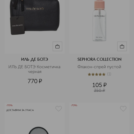
ИЛЬ ДЕ БОТЭ
SEPHORA COLLECTION
ИЛЬ ДЕ БОТЭ Косметичка 
Флакон-спрей пустой
черная
(
1
)
5
из
5
1
770
¤
105
¤
350
¤
-70%
-70%
ДОСТАВИМ ЗА 3 ЧАСА