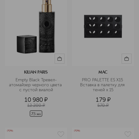
KILIAN PARIS
MAC
Empty Black Тревел-
PRO PALETTE ES X15 
атомайзер черного цвета 
Вставка в палетку для 
с пустой виалой
теней х 15
10 980
¤
179
¤
12 200
¤
570
¤
7.5 мл
-70%
-70%