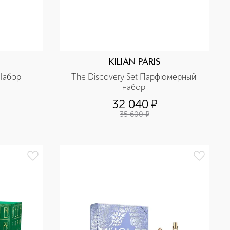
KILIAN PARIS
 Набор
The Discovery Set Парфюмерный 
набор 
32 040
¤
35 600
¤