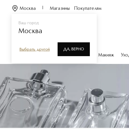
Москва
Магазины
Покупателям
Ваш город
Москва
ДА, ВЕРНО
Выбрать другой
Каталог
Бренды
Парфюмерия
Макияж
Ухо
Наборы женского парфю