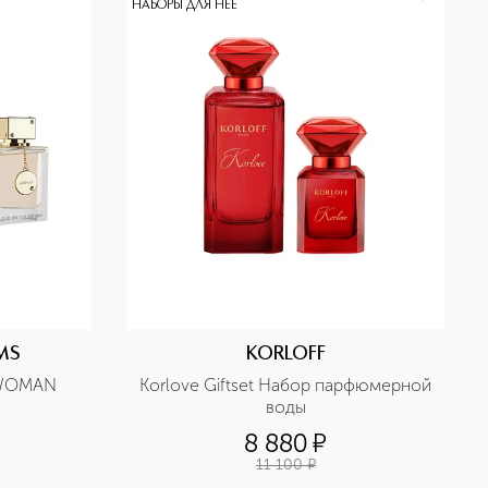
НАБОРЫ ДЛЯ НЕЕ
MS
KORLOFF
WOMAN 
Korlove Giftset Набор парфюмерной 
воды
8 880
¤
11 100
¤