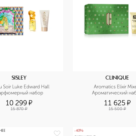
SISLEY
CLINIQUE
 Soir Luke Edward Hall 
Aromatics Elixir Mixe
арфюмерный набор
Ароматический на
10 299
¤
11 625
¤
15 870
¤
15 500
¤
НЕЕ
-40%