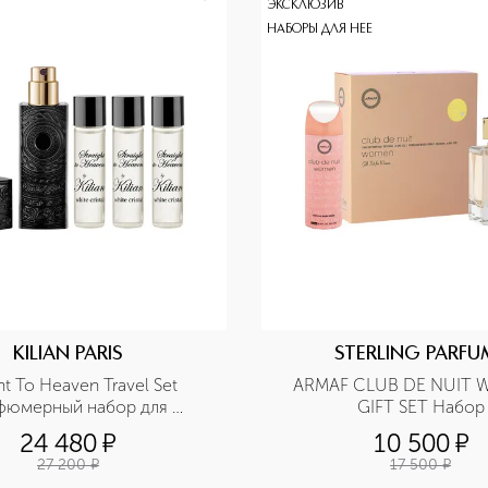
ЭКСКЛЮЗИВ
НАБОРЫ ДЛЯ НЕЕ
KILIAN PARIS
STERLING PARFU
ht To Heaven Travel Set 
ARMAF CLUB DE NUIT 
фюмерный набор для 
GIFT SET Набор
путешествиий
24 480
¤
10 500
¤
27 200
¤
17 500
¤