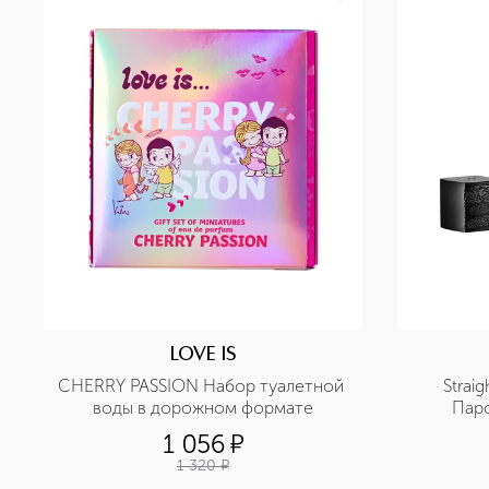
LOVE IS
CHERRY PASSION Набор туалетной 
Straig
воды в дорожном формате
Пар
1 056
¤
1 320
¤