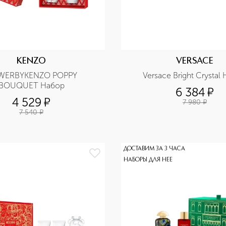
KENZO
VERSACE
WERBYKENZO POPPY 
Versace Bright Crystal
BOUQUET Набор
6 384
¤
4 529
¤
7 980
¤
7 540
¤
ДОСТАВИМ ЗА 3 ЧАСА
НАБОРЫ ДЛЯ НЕЕ