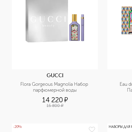
GUCCI
Flora Gorgeous Magnolia Набор 
Eau du
парфюмерной воды
П
14 220
¤
15 800
¤
-20%
НАБОРЫ ДЛЯ 