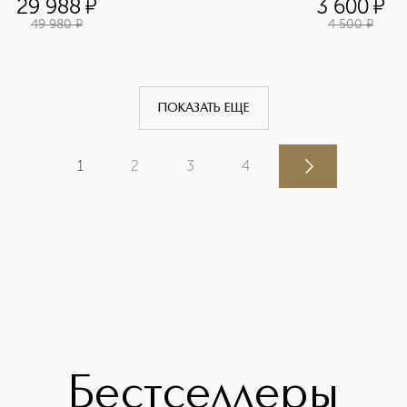
29 988
¤
3 600
¤
49 980
¤
4 500
¤
ПОКАЗАТЬ ЕЩЕ
1
2
3
4
Бестселлеры