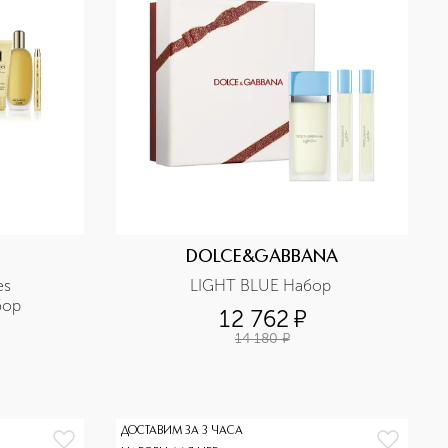
DOLCE&GABBANA
s 
LIGHT BLUE Набор 
бор
12 762
¤
14 180
¤
ДОСТАВИМ ЗА 3 ЧАСА