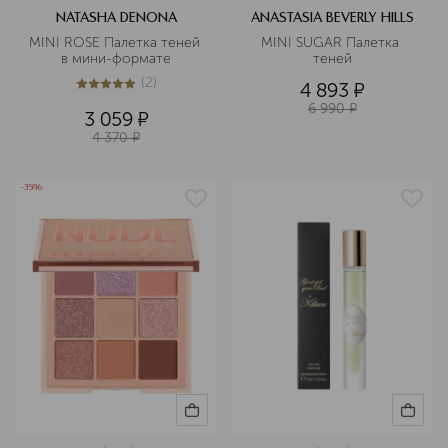
NATASHA DENONA
ANASTASIA BEVERLY HILLS
MINI ROSE Палетка теней 
MINI SUGAR Палетка 
в мини-формате
теней
(
2
)
4 893
¤
5
из
5
2
6 990
¤
3 059
¤
4 370
¤
-35%