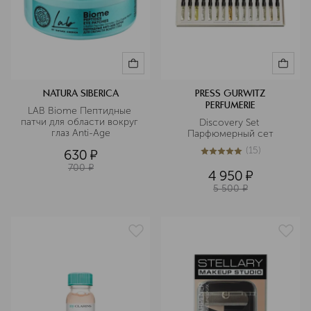
NATURA SIBERICA
PRESS GURWITZ
PERFUMERIE
LAB Biome Пептидные 
патчи для области вокруг 
Discovery Set 
глаз Anti-Age
Парфюмерный сет
(
15
)
630
¤
5
из
5
15
700
¤
4 950
¤
5 500
¤