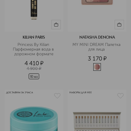
KILIAN PARIS
NATASHA DENONA
Princess By Kilian 
MY MINI DREAM Палетка 
Парфюмерная вода в 
для лица 
дорожном формате
3 170
¤
4 410
¤
4 900
¤
10 мл
ДОСТАВИМ ЗА 3 ЧАСА
НАБОРЫ ДЛЯ НЕЕ