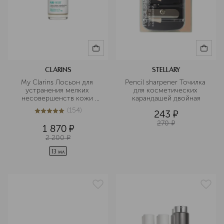
CLARINS
STELLARY
My Clarins Лосьон для 
Pencil sharpener Точилка 
устранения мелких 
для косметических 
несовершенств кожи 
карандашей двойная
лица в дорожном 
(
154
)
243
¤
формате
5
из
5
154
270
¤
1 870
¤
2 200
¤
13 мл