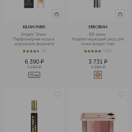
KILIAN PARIS
ERBORIAN
Angels' Share 
BB-крем 
Парфюмерная вода в 
Корректирующий уход для 
дорожном формате
кожи вокруг глаз
(
3
)
(
380
)
4.7
из
5
3
5
из
5
380
6 390
¤
3 731
¤
7 100
¤
4 390
¤
7.5 мл