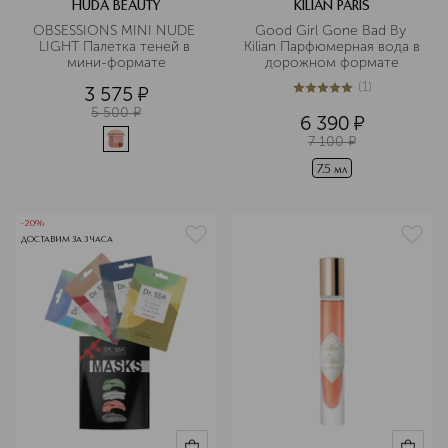
HUDA BEAUTY
KILIAN PARIS
OBSESSIONS MINI NUDE 
Good Girl Gone Bad By 
LIGHT Палетка теней в 
Kilian Парфюмерная вода в 
мини-формате
дорожном формате
(
1
)
3 575
¤
5
из
5
1
5 500
¤
6 390
¤
7 100
¤
7.5 мл
-20%
ДОСТАВИМ ЗА 3 ЧАСА