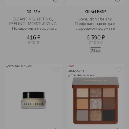
DR. SEA
KILIAN PARIS
CLEANSING, LIFTING, 
Love, don't be shy 
PEELING, MOISTURIZING 
Парфюмерная вода в 
Подарочный набор из 
дорожном формате
четырех масок
416
¤
6 390
¤
520
¤
7 100
¤
7.5 мл
ДОСТАВИМ ЗА 3 ЧАСА
-30%
ЭКСКЛЮЗИВ
ДОСТАВИМ ЗА 3 ЧАСА