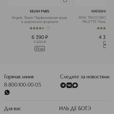
KILIAN PARIS
NATASHA DE
Angels' Share Парфюмерная вода 
MINI TRIOCHROME 
в дорожном формате
PALETTE Палетка 
(
3
)
4.7
из
5
3
4.8
из
5
4
6 390
¤
4 370
7 100
¤
7.5 мл
Горячая линия
Следите за новостями
8-800-100-00-05
Для вас
ИЛЬ ДЕ БОТЭ