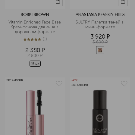
BOBBI BROWN
ANASTASIA BEVERLY HILLS
Vitamin Enriched Face Base 
SULTRY Палетка теней в 
Крем-основа для лица в 
мини-формате
дорожном формате
3 920
¤
(
1
)
5
из
5
1
5 600
¤
2 380
¤
2 800
¤
15 мл
ЭКСКЛЮЗИВ
-40%
ЭКСКЛЮЗИВ