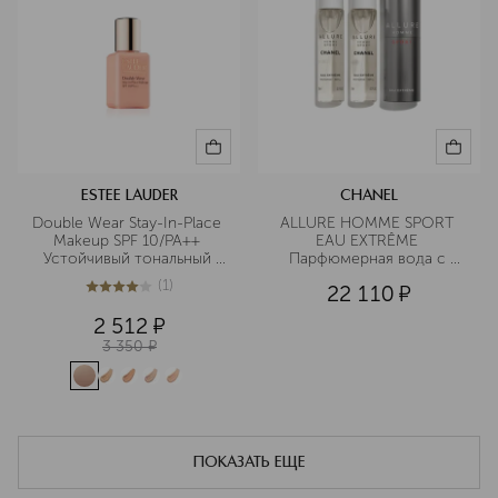
ESTEE LAUDER
CHANEL
Double Wear Stay-In-Place 
ALLURE HOMME SPORT 
Makeup SPF 10/PA++ 
EAU EXTRÊME 
Устойчивый тональный 
Парфюмерная вода с 
крем в дорожном 
двумя сменными блоками
(
1
)
22 110
¤
формате
4
из
5
1
2 512
¤
3 350
¤
ПОКАЗАТЬ ЕЩЕ