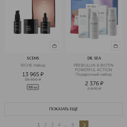
SCENS
DR. SEA
RICHE Набор
PREBIULLIN & BIOTIN 
POWERFUL ACTION 
13 965
¤
Подарочный набор 
39 900
¤
2 376
¤
100 мл
2 640
¤
ПОКАЗАТЬ ЕЩЕ
1
2
3
4
...
8