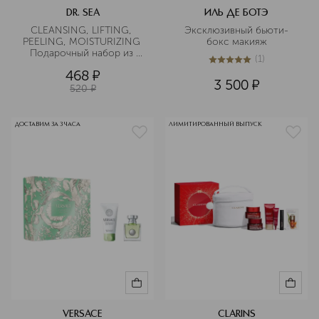
DR. SEA
ИЛЬ ДЕ БОТЭ
CLEANSING, LIFTING, 
Эксклюзивный бьюти-
PEELING, MOISTURIZING 
бокс макияж
Подарочный набор из 
(
1
)
четырех масок
5
из
5
1
468
¤
3 500
¤
520
¤
ДОСТАВИМ ЗА 3 ЧАСА
ЛИМИТИРОВАННЫЙ ВЫПУСК
VERSACE
CLARINS