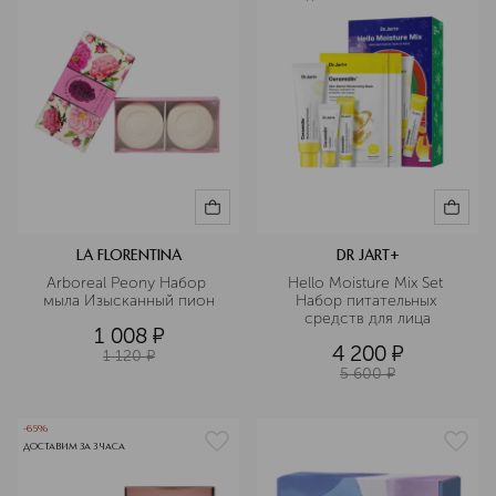
LA FLORENTINA
DR JART+
Arboreal Peony Набор 
Hello Moisture Mix Set 
мыла Изысканный пион
Набор питательных 
средств для лица
1 008
¤
4 200
¤
1 120
¤
5 600
¤
-65%
ДОСТАВИМ ЗА 3 ЧАСА