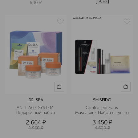
170 мл
500
¤
ДОСТАВИМ ЗА 3 ЧАСА
DR. SEA
SHISEIDO
ANTI-AGE SYSTEM 
Controlledchaos 
Подарочный набор 
Mascaraink Набор c тушью 
2 664
¤
3 450
¤
2 960
¤
4 600
¤