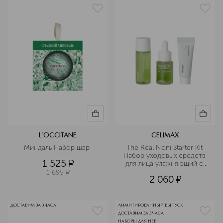
L`OCCITANE
CELIMAX
Миндаль Набор шар 
The Real Noni Starter Kit 
Набор уходовых средств 
1 525
¤
для лица улажняющий с 
экстрактом нони
1 695
¤
2 060
¤
ДОСТАВИМ ЗА 3 ЧАСА
ЛИМИТИРОВАННЫЙ ВЫПУСК
ДОСТАВИМ ЗА 3 ЧАСА
НАБОРЫ ДЛЯ НЕЕ