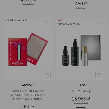
450
¤
6 680
¤
500
¤
ДОСТАВИМ ЗА 3 ЧАСА
-65%
ДОСТАВИМ ЗА 3 ЧАСА
MAVALA
SCENS
LOVELY MINI EMERY 
WOW Набор
BOARDS MATCHBOOK 
13 965
¤
Набор мини-пилок
39 900
¤
450
¤