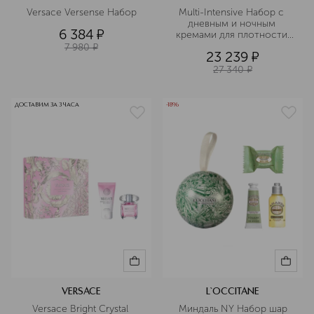
Versace Versense Набор
Multi-Intensive Набор с 
дневным и ночным 
6 384
¤
кремами для плотности 
кожи 
7 980
¤
23 239
¤
27 340
¤
ДОСТАВИМ ЗА 3 ЧАСА
-18%
VERSACE
L`OCCITANE
Versace Bright Crystal 
Миндаль NY Набор шар