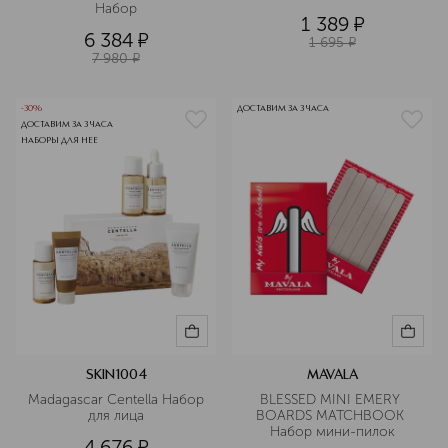
Набор
1 389
¤
6 384
¤
1 695
¤
7 980
¤
-30%
ДОСТАВИМ ЗА 3 ЧАСА
ДОСТАВИМ ЗА 3 ЧАСА
НАБОРЫ ДЛЯ НЕЕ
SKIN1004
MAVALA
Madagascar Centella Набор 
BLESSED MINI EMERY 
для лица
BOARDS MATCHBOOK 
Набор мини-пилок
4 676
¤