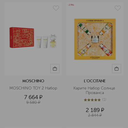
-23%
MOSCHINO
L`OCCITANE
MOSCHINO TOY 2 Набор
Карите Набор Солнце 
Прованса
7 664
¤
(
1
)
9 580
¤
5
из
5
1
2 189
¤
2 844
¤