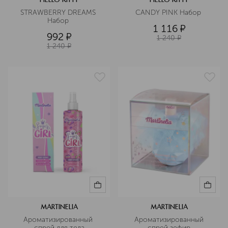
HELLO KITTY
HELLO KITTY
STRAWBERRY DREAMS 
CANDY PINK Набор 
Набор 
1 116
¤
992
¤
1 240
¤
1 240
¤
MARTINELIA
MARTINELIA
Ароматизированный 
 Ароматизированный 
спрей для тела
спрей зефир