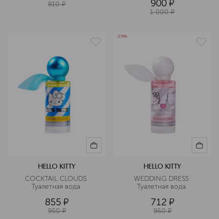
900
¤
810
¤
1 000
¤
-25%
HELLO KITTY
HELLO KITTY
COCKTAIL CLOUDS 
WEDDING DRESS 
Туалетная вода 
Туалетная вода 
855
¤
712
¤
950
¤
950
¤