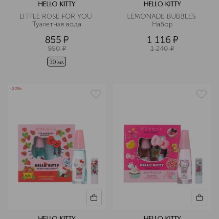
HELLO KITTY
HELLO KITTY
LITTLE ROSE FOR YOU 
LEMONADE BUBBLES 
Туалетная вода
Набор
855
¤
1 116
¤
950
¤
1 240
¤
30 мл
-20%