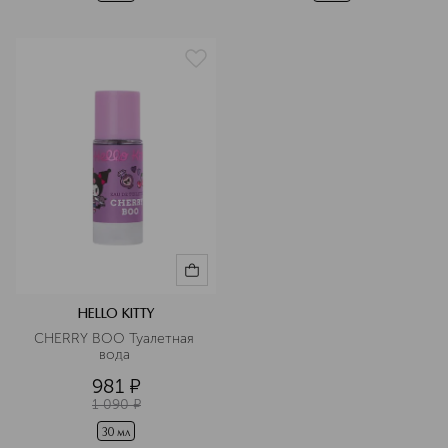
HELLO KITTY
CHERRY BOO Туалетная 
вода 
981
¤
1 090
¤
30 мл