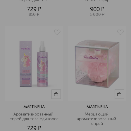
729
¤
900
¤
810
¤
1 000
¤
MARTINELIA
MARTINELIA
Ароматизированный 
Мерцающий 
спрей для тела единорог
ароматизированный 
спрей
729
¤