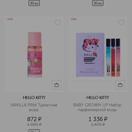
30 мл
30 мл
-20%
-20%
HELLO KITTY
HELLO KITTY
VANILLA PINK Туалетная 
BABY GROWN UP Набор 
вода 
парфюмерной воды 
872
¤
1 336
¤
1 090
¤
1 670
¤