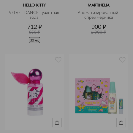
HELLO KITTY
MARTINELIA
VELVET DANCE Туалетная 
Ароматизированный 
вода 
спрей черника
712
¤
900
¤
950
¤
1 000
¤
30 мл