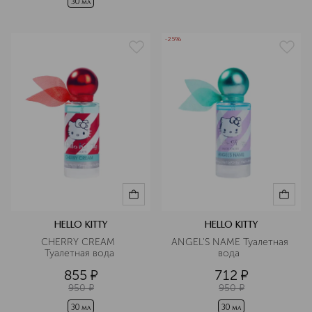
30 мл
-25%
HELLO KITTY
HELLO KITTY
CHERRY CREAM  
ANGEL'S NAME Туалетная 
Туалетная вода 
вода  
855
¤
712
¤
950
¤
950
¤
30 мл
30 мл