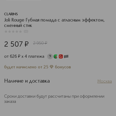
CLARINS
Joli Rouge Губная помада с атласным эффектом,
сменный стик
(
0
)
0
из
5
0
2 507
¤
2 950
¤
от
626
¤
х 4 платежа
будет начислено
от
25
бонусов
Наличие и доставка
Москва
Сроки доставки будут рассчитаны при оформлении
заказа