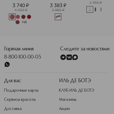
ресниц
ассортименте
1 450
¤
3 740
¤
3 383
¤
4 400
¤
3 980
¤
+
14
<p class="MsoNormal"><span style="font-size: 12.0pt; line
Горячая линия
Следите за новостями
8-800-100-00-05
Для вас
ИЛЬ ДЕ БОТЭ
Подарочные карты
КЛУБ ИЛЬ ДЕ БОТЭ
Сервисы красоты
Магазины
Доставка
Акции