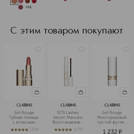
кожей, которой нужна особая
+
14
забота.
Подробнее
С этим товаром покупают
CLARINS
CLARINS
CLARINS
Joli Rouge 
SOS Lashes 
Joli Rouge 
Губная помада 
Serum Mascara 
Многоразовый 
с атласным 
Восстанавливающий
пустой футляр 
эффектом
 и укрепляющий 
для губной 
(
319
)
(
275
)
1 232
¤
праймер для 
помады в 
4.9
из
5
319
4.9
из
5
275