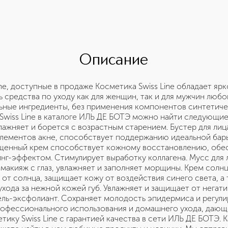
Описание
ine, доступные в продаже Косметика Swiss Line обладает я
средства по уходу как для женщин, так и для мужчин любог
ьные ингредиенты, без применения компонентов синтетиче
Swiss Line в каталоге ИЛЬ ДЕ БОТЭ можно найти следующие
ажняет и борется с возрастным старением. Бустер для ли
элементов акне, способствует поддержанию идеальной бар
ыщенный крем способствует кожному восстановлению, обес
инг-эффектом. Стимулирует выработку коллагена. Мусс для
макияж с глаз, увлажняет и заполняет морщины. Крем cолнц
т солнца, защищает кожу от воздействия синего света, а 
ухода за нежной кожей губ. Увлажняет и защищает от негат
ель-эксфолиант. Сохраняет молодость эпидермиса и регул
офессионального использования и домашнего ухода, дающе
ику Swiss Line с гарантией качества в сети ИЛЬ ДЕ БОТЭ. К