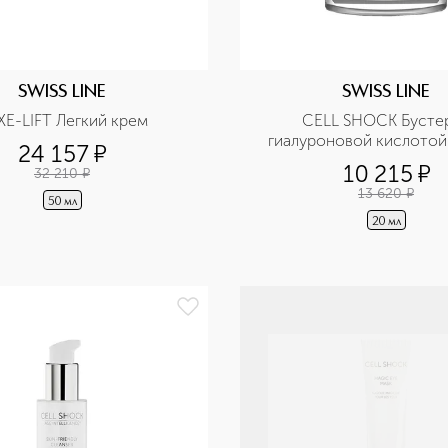
SWISS LINE
SWISS LINE
XE-LIFT Легкий крем
CELL SHOCK Бустер
гиалуроновой кислотой
24 157
¤
10 215
¤
32 210
¤
13 620
¤
50 мл
20 мл