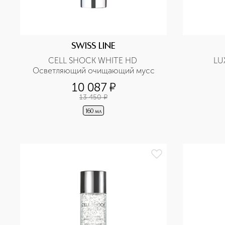
SWISS LINE
CELL SHOCK WHITE HD 
LU
Осветляющий очищающий мусс
10 087
¤
13 450
¤
160 мл