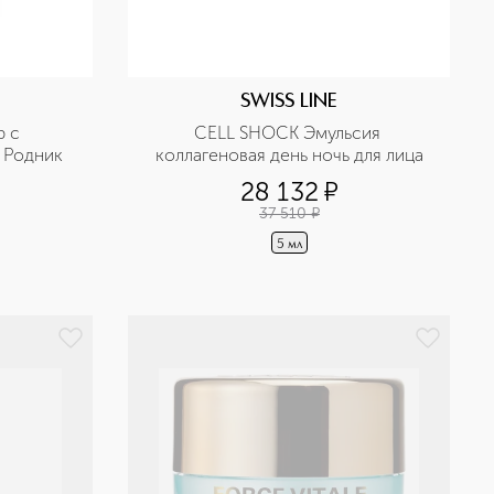
SWISS LINE
 с 
CELL SHOCK Эмульсия 
 Родник
коллагеновая день ночь для лица
28 132
¤
37 510
¤
5 мл