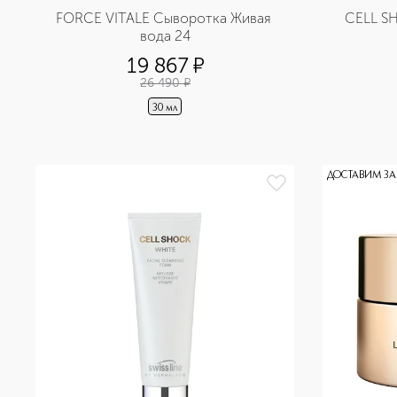
FORCE VITALE Сыворотка Живая 
CELL S
вода 24
19 867
¤
26 490
¤
30 мл
ДОСТАВИМ ЗА