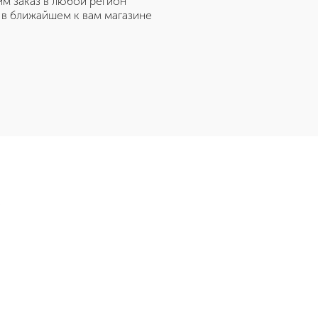
м заказ в любой регион
 в ближайшем к вам магазине
Э