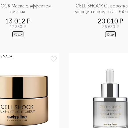
HOCK Маска с эффектом 
CELL SHOCK Сыворотка 
сияния
морщин вокруг глаз 360 
13 012
¤
20 010
¤
17 350
¤
26 680
¤
75 мл
15 мл
 3 ЧАСА