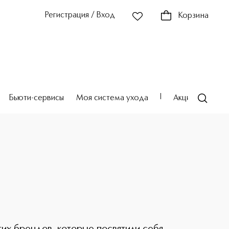
Регистрация / Вход
Корзина
Бьюти-сервисы
Моя система ухода
Акции
Театр