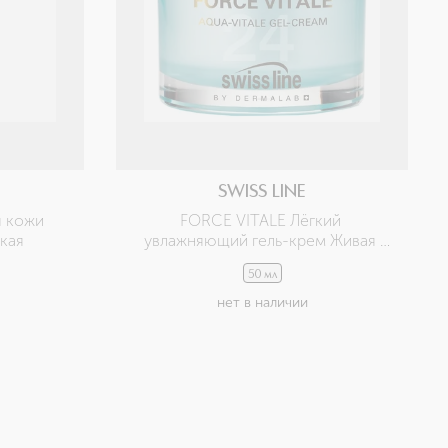
SWISS LINE
 кожи 
FORCE VITALE Лёгкий 
ская
увлажняющий гель-крем Живая 
вода
50 мл
нет в наличии