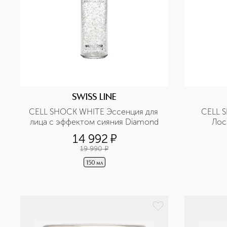
SWISS LINE
CELL SHOCK WHITE Эссенция для 
CELL 
лица с эффектом cияния Diamond
Лос
о
14 992
¤
19 990
¤
150 мл