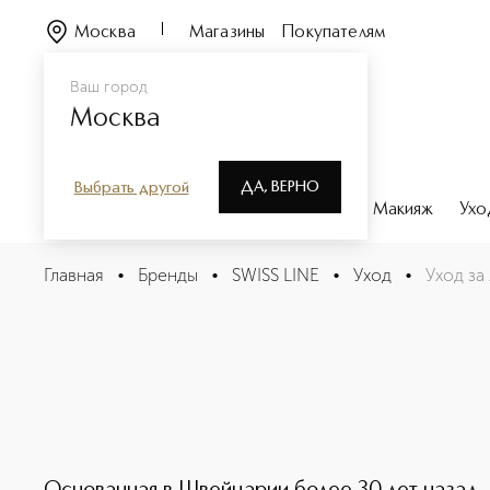
Москва
Магазины
Покупателям
Ваш город
Москва
ДА, ВЕРНО
Выбрать другой
Каталог
Бренды
Парфюмерия
Макияж
Ухо
Главная
•
Бренды
•
SWISS LINE
•
Уход
•
Уход за
SWISS LINE уход для лица