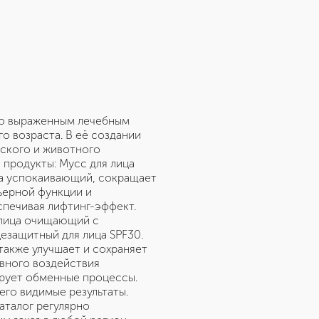
рко выраженным лечебным
о возраста. В её создании
ского и животного
 продукты: Мусс для лица
ца успокаивающий, сокращает
ьерной функции и
печивая лифтинг-эффект.
 лица очищающий с
езащитный для лица SPF30.
также улучшает и сохраняет
ивного воздействия
ирует обменные процессы.
го видимые результаты.
аталог регулярно