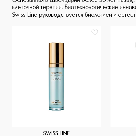
Основанная в Швейцарии более 30 лет назад, к
клеточной терапии. Биотехнологические иннов
Swiss Line руководствуется биологией и естес
SWISS LINE