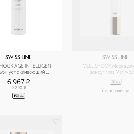
SWISS LINE
SWISS LINE
SHOCK AGE INTELLIGEN 
CELL SHOCK Маска для
ьон успокаивающий 
вокруг глаз Магиче
чищающий для лица
6 967
¤
20 мл
9 290
¤
нет в наличии
150 мл