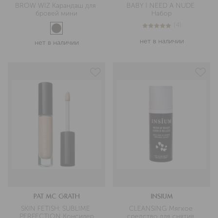
BROW WIZ Карандаш для 
BABY I NEED A NUDE 
бровей мини
Набор
(
4
)
4.8
из
5
4
нет в наличии
нет в наличии
PAT MC GRATH
INSIUM
SKIN FETISH: SUBLIME 
CLEANSING Мягкое 
PERFECTION Консилер
средство для снятия 