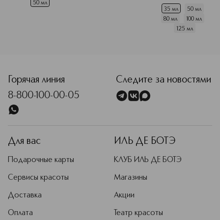
кожи
50 мл
35 мл
50 мл
80 мл
100 мл
125 мл
<p class="MsoNormal"><span style="font-size: 12.0pt; line
Горячая линия
Следите за новостями
8-800-100-00-05
Для вас
ИЛЬ ДЕ БОТЭ
Подарочные карты
КЛУБ ИЛЬ ДЕ БОТЭ
Сервисы красоты
Магазины
Доставка
Акции
Оплата
Театр красоты