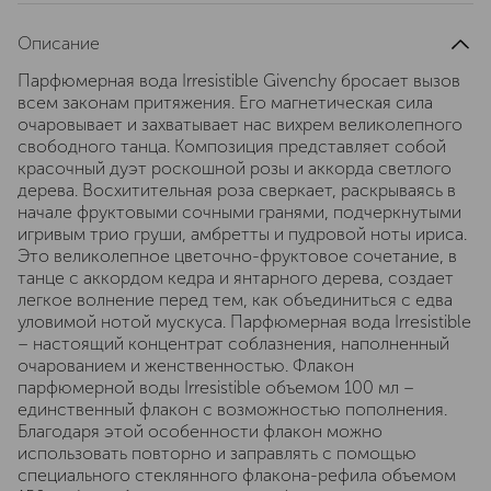
Описание
Парфюмерная вода Irresistible Givenchy бросает вызов
всем законам притяжения. Его магнетическая сила
очаровывает и захватывает нас вихрем великолепного
свободного танца. Композиция представляет собой
красочный дуэт роскошной розы и аккорда светлого
дерева. Восхитительная роза сверкает, раскрываясь в
начале фруктовыми сочными гранями, подчеркнутыми
игривым трио груши, амбретты и пудровой ноты ириса.
Это великолепное цветочно-фруктовое сочетание, в
танце с аккордом кедра и янтарного дерева, создает
легкое волнение перед тем, как объединиться с едва
уловимой нотой мускуса. Парфюмерная вода Irresistible
– настоящий концентрат соблазнения, наполненный
очарованием и женственностью. Флакон
парфюмерной воды Irresistible объемом 100 мл –
единственный флакон с возможностью пополнения.
Благодаря этой особенности флакон можно
использовать повторно и заправлять с помощью
специального стеклянного флакона-рефила объемом