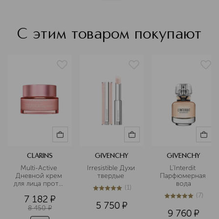
С этим товаром покупают
CLARINS
GIVENCHY
GIVENCHY
Multi-Active 
Irresistible Духи 
L'Interdit 
Дневной крем 
твердые 
Парфюмерная 
для лица против 
вода
(
1
)
первых 
5
из
5
1
(
7
)
7 182
¤
возрастных 
5
из
5
7
5 750
¤
изменений для 
8 450
¤
9 760
¤
любого типа 