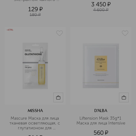
3 450
¤
дерева
129
¤
4 600
¤
180
¤
-45%
MISSHA
D'ALBA
Mascure Маска для лица 
Liftension Mask 35g*1 
тканевая осветляющая, с 
Маска для лица Intensive
глутатионом для 
560
¤
выравнивания тона кожи