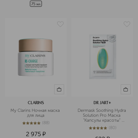
75 мл
CLARINS
DR JART+
My Clarins Ночная маска 
Dermask Soothing Hydra 
для лица
Solution Pro Маска 
"Капсулы красоты" 
(
88
)
успокаивающая
5
из
5
88
(
80
)
5
из
5
80
2 975
¤