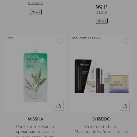
5 000
¤
99
¤
110
¤
75 мл
20 мл
-28%
ДОСТАВИМ ЗА 3 ЧАСА
MISSHA
SHISEIDO
Pure Source Маска 
Controlledchaos 
кремовая ночная с 
Mascaraink Набор c тушью 
экстрактом чайного 