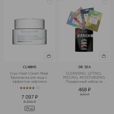
CLARINS
DR. SEA
Cryo-Flash Cream Mask 
CLEANSING, LIFTING, 
Криомаска для лица с 
PEELING, MOISTURIZING 
эффектом лифтинга
Подарочный набор из 
четырех масок
(
1
)
468
¤
5
из
5
1
520
¤
7 097
¤
8 350
¤
75 мл