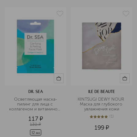
DR. SEA
ILE DE BEAUTE
Осветляющая маска-
KINTSUGI DEWY NOUR 
пилинг для лица с 
Маска для глубокого 
коллагеном и витамином 
увлажнения кожи
С
(
1
)
117
¤
5
из
5
1
130
¤
199
¤
12 мл