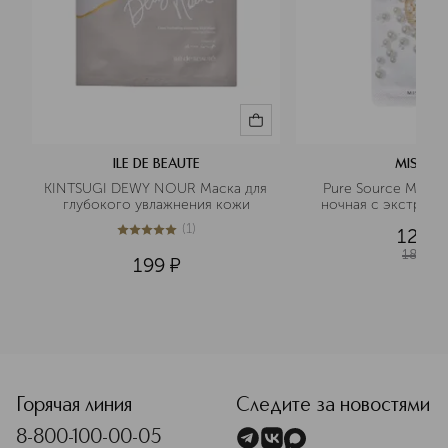
ILE DE BEAUTE
MISSHA
KINTSUGI DEWY NOUR Маска для 
Pure Source Маска
глубокого увлажнения кожи
ночная с экстракт
(
1
)
129
¤
5
из
5
1
180
¤
199
¤
Горячая линия
Следите за новостями
8-800-100-00-05