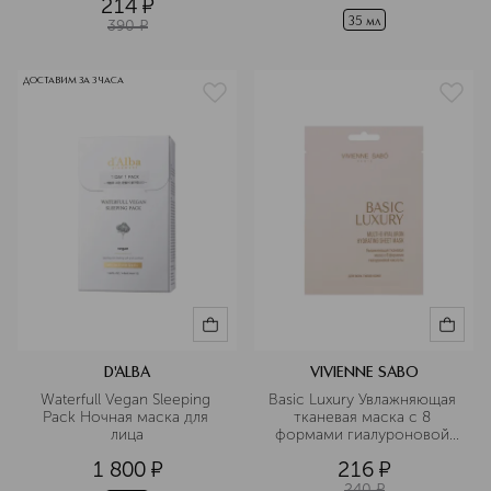
214
¤
35 мл
390
¤
ДОСТАВИМ ЗА 3 ЧАСА
D'ALBA
VIVIENNE SABO
Waterfull Vegan Sleeping 
Basic Luxury Увлажняющая 
Pack Ночная маска для 
тканевая маска с 8 
лица
формами гиалуроновой 
кислоты
1 800
¤
216
¤
240
¤