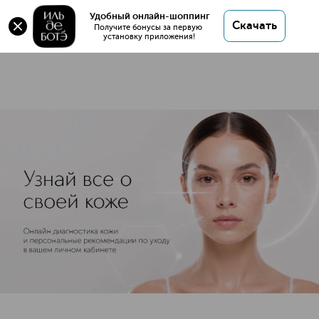
Маски
Удобный онлайн-шоппинг
Скачать
263 товара
Получите бонусы за первую 
установку приложения!
Маски для лица