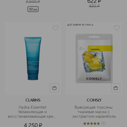
622
¤
3 500
¤
830
¤
50 мл
ДОСТАВИМ ЗА 3 ЧАСА
CLARINS
CONSLY
Hydra-Essentiel 
Выводящая токсины 
Увлажняющая и 
тканевая маска с 
восстанавливающая крем-
экстрактом карамболы
маска для лица 
(
1
)
4 250
¤
5
из
5
1