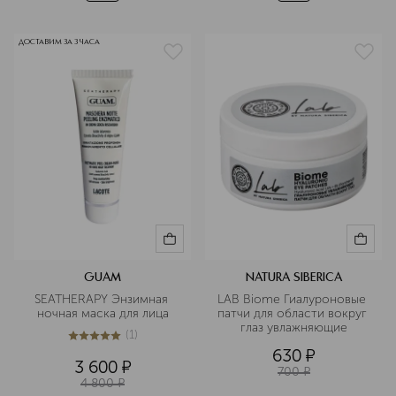
ДОСТАВИМ ЗА 3 ЧАСА
GUAM
NATURA SIBERICA
SEATHERAPY Энзимная 
LAB Biome Гиалуроновые 
ночная маска для лица
патчи для области вокруг 
глаз увлажняющие
(
1
)
5
из
5
1
630
¤
3 600
¤
700
¤
4 800
¤