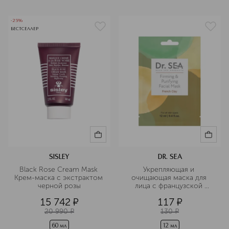
-25%
БЕСТСЕЛЛЕР
SISLEY
DR. SEA
Black Rose Cream Mask 
Укрепляющая и 
Крем-маска с экстрактом 
очищающая маска для 
черной розы
лица с французской 
глиной
15 742
¤
117
¤
20 990
¤
130
¤
60 мл
12 мл